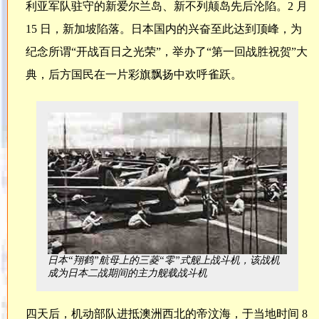
利亚军队驻守的新爱尔兰岛、新不列颠岛先后沦陷。2 月
15 日，新加坡陷落。日本国内的兴奋至此达到顶峰，为
纪念所谓“开战百日之光荣”，举办了“第一回战胜祝贺”大
典，后方国民在一片彩旗飘扬中欢呼雀跃。
日本“翔鹤”航母上的三菱“零”式舰上战斗机，该战机
成为日本二战期间的主力舰载战斗机
四天后，机动部队进抵澳洲西北的帝汶海，于当地时间 8