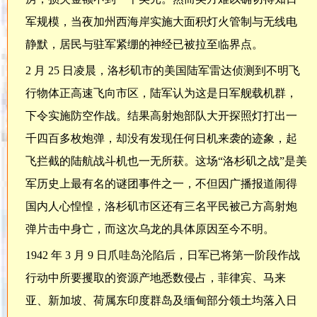
军规模，当夜加州西海岸实施大面积灯火管制与无线电
静默，居民与驻军紧绷的神经已被拉至临界点。
2 月 25 日凌晨，洛杉矶市的美国陆军雷达侦测到不明飞
行物体正高速飞向市区，陆军认为这是日军舰载机群，
下令实施防空作战。结果高射炮部队大开探照灯打出一
千四百多枚炮弹，却没有发现任何日机来袭的迹象，起
飞拦截的陆航战斗机也一无所获。这场“洛杉矶之战”是美
军历史上最有名的谜团事件之一，不但因广播报道闹得
国内人心惶惶，洛杉矶市区还有三名平民被己方高射炮
弹片击中身亡，而这次乌龙的具体原因至今不明。
1942 年 3 月 9 日爪哇岛沦陷后，日军已将第一阶段作战
行动中所要攫取的资源产地悉数侵占，菲律宾、马来
亚、新加坡、荷属东印度群岛及缅甸部分领土均落入日