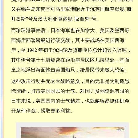
又在锡兰岛东南亭可马里军港附近击沉英国航空母舰“赫
耳墨斯”号及澳大利亚驱逐舰“吸血鬼”号。
而珍珠港事件后，日本海军也在加拿大、美国及墨西哥
西海岸部署潜艇进行破交战，其主要战场在美国西海
岸，至 1942 年初击沉油轮及货船吨位总计超过六万吨，
其中伊号第十七潜艇曾在距沿岸居民区几海里处，堂而
皇之地浮出海面炮击美国船只，给居民带来极大恐慌。
这些攻击行动并无太大战略意义，目的无非是为制造恐
慌情绪，打击美国国民的士气。对国力贫弱资源有限的
日本来说，美国国内的士气越差，也就越容易抓住机会
开条件停战，捞取更多利益。