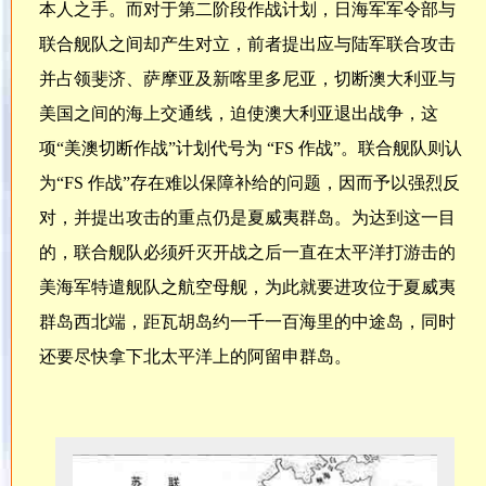
本人之手。而对于第二阶段作战计划，日海军军令部与
联合舰队之间却产生对立，前者提出应与陆军联合攻击
并占领斐济、萨摩亚及新喀里多尼亚，切断澳大利亚与
美国之间的海上交通线，迫使澳大利亚退出战争，这
项“美澳切断作战”计划代号为 “FS 作战”。联合舰队则认
为“FS 作战”存在难以保障补给的问题，因而予以强烈反
对，并提出攻击的重点仍是夏威夷群岛。为达到这一目
的，联合舰队必须歼灭开战之后一直在太平洋打游击的
美海军特遣舰队之航空母舰，为此就要进攻位于夏威夷
群岛西北端，距瓦胡岛约一千一百海里的中途岛，同时
还要尽快拿下北太平洋上的阿留申群岛。