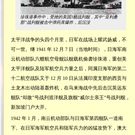
珍珠港事件中，受挫的美国3艘战列舰，其中“亚利桑
那”战列舰被击中弹药库爆炸，后沉没
太平洋战争的头四个月里，日军在战场上耀武扬威，不
可一世。继 1941 年 12 月 7 日（当地时间），日海军南
云机动部队六艘航空母舰以舰载机偷袭珍珠港，重创美
太平洋舰队及陆军航空兵力量之后，同属日海军的第二
十二航空战队又于 12 月 10 日从法属印度支那的西贡与
土龙木出动陆基轰炸机，在马来海战中先后击沉英远东
舰队“却敌”号战列巡洋舰及旗舰“威尔士亲王”号战列舰，
新加坡门户大开。
1942 年 1 月，南云机动部队与日海军第四舰队一道南
下。在日军海军航空兵和陆军兵力的凶猛攻势下，澳大