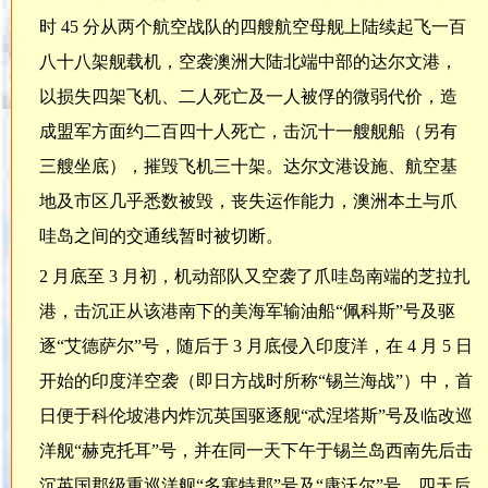
时 45 分从两个航空战队的四艘航空母舰上陆续起飞一百
八十八架舰载机，空袭澳洲大陆北端中部的达尔文港，
以损失四架飞机、二人死亡及一人被俘的微弱代价，造
成盟军方面约二百四十人死亡，击沉十一艘舰船（另有
三艘坐底），摧毁飞机三十架。达尔文港设施、航空基
地及市区几乎悉数被毁，丧失运作能力，澳洲本土与爪
哇岛之间的交通线暂时被切断。
2 月底至 3 月初，机动部队又空袭了爪哇岛南端的芝拉扎
港，击沉正从该港南下的美海军输油船“佩科斯”号及驱
逐“艾德萨尔”号，随后于 3 月底侵入印度洋，在 4 月 5 日
开始的印度洋空袭（即日方战时所称“锡兰海战”）中，首
日便于科伦坡港内炸沉英国驱逐舰“忒涅塔斯”号及临改巡
洋舰“赫克托耳”号，并在同一天下午于锡兰岛西南先后击
沉英国郡级重巡洋舰“多塞特郡”号及“康沃尔”号，四天后