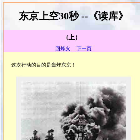
东京上空30秒 --《读库》
(上）
回烽火
下一页
这次行动的目的是轰炸东京！