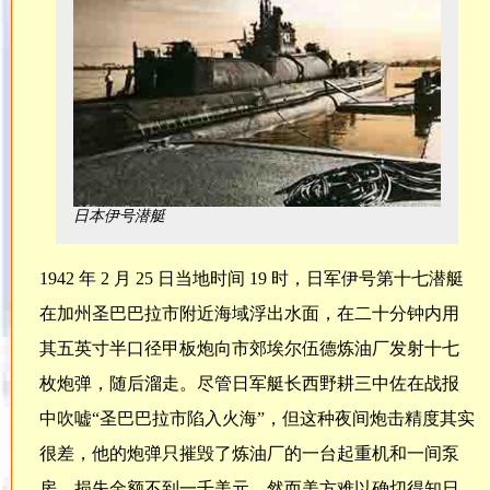
日本伊号潜艇
1942 年 2 月 25 日当地时间 19 时，日军伊号第十七潜艇
在加州圣巴巴拉市附近海域浮出水面，在二十分钟内用
其五英寸半口径甲板炮向市郊埃尔伍德炼油厂发射十七
枚炮弹，随后溜走。尽管日军艇长西野耕三中佐在战报
中吹嘘“圣巴巴拉市陷入火海”，但这种夜间炮击精度其实
很差，他的炮弹只摧毁了炼油厂的一台起重机和一间泵
房，损失金额不到一千美元。然而美方难以确切得知日