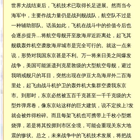
世界大战结束后，飞机技术已取得长足进展。然而当今
海军中，主要作战力量仍是战列舰战队，航空队不过是
一种辅助部队。话虽如此，飞机在战斗中的价值今后也
会逐步提升…将航空母舰开至敌海岸近距离处，起飞其
舰载轰炸机空袭敌海岸城市是完全可行的。就这一点来
说，形势对我国东京甚是不利。万一将来日美之间爆发
战争，美国可能派遗列克星敦级的大型航空母舰，避过
我哨戒舰只的耳目，突然出现在伊豆大岛海岸外二百海
里处，起飞由战斗机护卫的轰炸机大集群空袭我东京
市。到那时，东京必然被五百千克甚至一千千克级的大
型炸弹席卷，像东京站这样的巨大建筑，说不定挨上?发
就会被炸得粉碎。而且每架飞机也可携带上千枚小型燃
烧弹，若是将其投掷到市区全境，可能会重现关东大地
震的惨状。总之，未来战争中的飞机技术发展，将把战