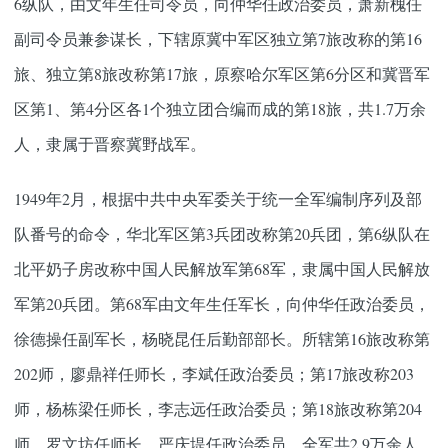
6纵队，由文年生任司令员，向仲华任政治委员，萧新槐任
副司令员兼参谋长，下辖原冀中军区独立第7旅改称的第16
旅、独立第8旅改称第17旅，原察哈尔军区第6分区和冀晋军
区第1、第4分区各1个独立团合编而成的第18旅，共1.7万余
人，隶属于晋察冀野战军。
1949年2月，根据中共中央军委关于统一全军编制序列及部
队番号的命令，华北军区第3兵团改称第20兵团，第6纵队在
北平奶子房改称中国人民解放军第68军，隶属中国人民解放
军第20兵团。第68军由文年生任军长，向仲华任政治委员，
徐德操任副军长，杨晓昆任后勤部部长。所辖第16旅改称第
202师，廖鼎祥任师长，李斌任政治委员；第17旅改称203
师，杨栋梁任师长，李志远任政治委员；第18旅改称第204
师，罗文坊任师长，严庆堤任政治委员。全军共2.9万余人。