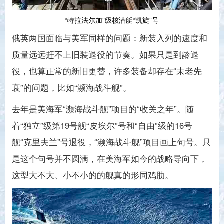
“特拉法尔加”级核潜艇“凯旋”号
俄英两国面临与美军同样的问题：新装入列的速度和
质量远远赶不上旧装退役的节奏。如果只是到龄退
役，也算正常的新旧更替，许多装备却存在“未老先
衰”的问题，比如“濒海战斗舰”。
去年是美海军“濒海战斗舰”项目的“收关之年”。随
着“独立”级第19号舰“皮埃尔”号和“自由”级的16号
舰“克里夫兰”号退役，“濒海战斗舰”项目画上句号。只
是这个句号并不圆满，在美海军如今的战略导向下，
这型大不大、小不小的的舰真的形同鸡肋。