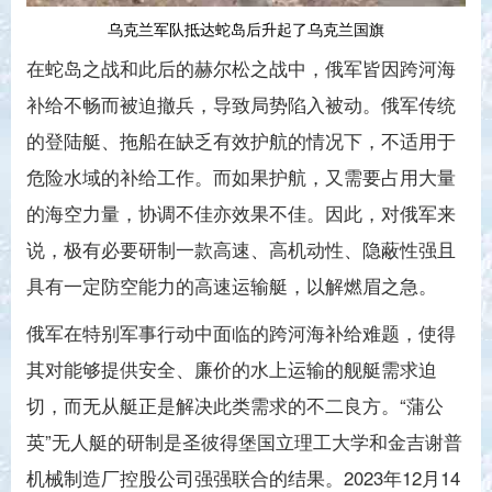
乌克兰军队抵达蛇岛后升起了乌克兰国旗
在蛇岛之战和此后的赫尔松之战中，俄军皆因跨河海
补给不畅而被迫撤兵，导致局势陷入被动。俄军传统
的登陆艇、拖船在缺乏有效护航的情况下，不适用于
危险水域的补给工作。而如果护航，又需要占用大量
的海空力量，协调不佳亦效果不佳。因此，对俄军来
说，极有必要研制一款高速、高机动性、隐蔽性强且
具有一定防空能力的高速运输艇，以解燃眉之急。
俄军在特别军事行动中面临的跨河海补给难题，使得
其对能够提供安全、廉价的水上运输的舰艇需求迫
切，而无从艇正是解决此类需求的不二良方。“蒲公
英”无人艇的研制是圣彼得堡国立理工大学和金吉谢普
机械制造厂控股公司强强联合的结果。2023年12月14