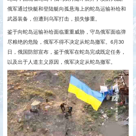
俄军通过快艇和登陆艇向孤悬海上的蛇岛运输补给和
武器装备，但遭到乌军打击，损失惨重。
鉴于向蛇岛运输补给面临重重威胁，守岛俄军面临弹
尽粮绝的危险，俄军不得不决定从蛇岛撤军。6月30
日，俄国防部宣布，鉴于俄军在蛇岛完成既定任务，
以及出于人道主义原因，俄军决定从蛇岛撤军。