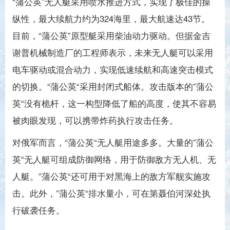
“蒲公英”无人艇采用喷水推进方式，实现了极佳的操
纵性，最大续航力约为324海里，最大航速达43节。
目前，“蒲公英”原型艇采用柴油动力驱动。但据金吉
谢普机械制造厂的工程师表示，未来无人艇可以采用
电车驱动或混合动力，实现低速续航和高速突击模式
的切换。“蒲公英“采用封闭式船体。攻击版本的”蒲公
英“没有桅杆，这一构型降低了船的高度，使其不容易
被肉眼发现，可以携带炸药执行攻击任务。
对俄军而言，“蒲公英“无人艇用途多多。大量的”蒲公
英“无人艇可组成防御网络，用于防御敌方无人机、无
人艇。”蒲公英“还可用于对黑海上的敌方军舰实施攻
击。此外，”蒲公英“排水量小，可在第聂伯河深处执
行破袭任务。