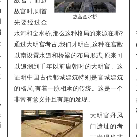
故宫，而进
为
故宫时,则首
故宫金水桥
团
先要经过金
掘
水河和金水桥,那么这种格局的来源在哪?
遗
通过大明宫考古,我们才明白,这种在宫殿
以
以南设置水道和桥梁的布局形式,原来可
,
以追溯到千年以前唐朝时的大明官。这
这
证明中国古代都城建筑特别是官城建筑
的格局,有着一脉相承的传统。这是一个
非常有意义并且有趣的发现。
第
是
大明官丹凤
面
门遗址的考
,