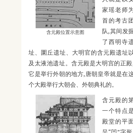
家瑶老师
首的考古
队,其间发
含元殿位置示意图
了西明寺
址、圜丘遗址、大明官的含元殿遗址
及太液池遗址。含元殿是大明宫的正殿
它是举行外朝的地方,唐朝皇帝就是在
个大殿举行大朝会、外朝典礼的。
含元殿的
一个特点
殿堂的平
呈“凹”字形