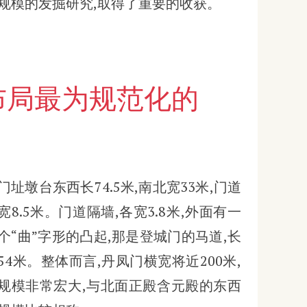
规模的发掘研究,取得了重要的收获。
门址墩台东西长74.5米,南北宽33米,门道
宽8.5米。门道隔墙,各宽3.8米,外面有一
个“曲”字形的凸起,那是登城门的马道,长
54米。整体而言,丹凤门横宽将近200米,
规模非常宏大,与北面正殿含元殿的东西