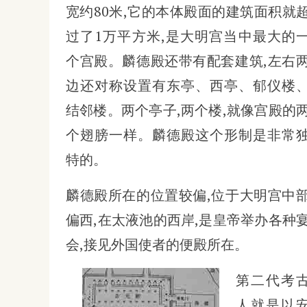
宽约80米,它的本体殿面的建筑面积就
过了1万平方米,是大明宫当中最大的
个宫殿。麟德殿还带有配套建筑,左右
边还对称设置有东亭、西亭、郁仪楼
结邻楼。两个亭子,两个楼,就像宫殿的
个翅膀一样。麟德殿这个形制是非常
特的。
麟德殿所在的位置较偏,位于大明宫中
偏西,在太液池的西岸,是皇帝举办各种
会,接见外国使者的便殿所在。
第二代考
人就是以