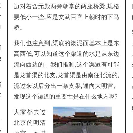
超
边对着含元殿两旁朝堂的两座桥梁,规格
一
要低小一些,应是文武百官上朝时的下马
两
桥。
、
我们也注意到,渠底的淤泥面基本上是东
两
高西低,可以知道这个渠道的水是从东边
独
流向西边的。我们推测,这个渠道有可能
是龙首渠的北支,龙首渠是由南往北流的,
部
流过来以后分出一条支渠,通向大明宫。
宴
发现这个渠道的重要性是在什么地方呢?
大家都去过
古
北京的明清
安