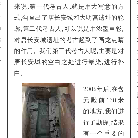
于
来说,第一代考古人,就是用大写意的方
一
式,勾画出了唐长安城和大明宫遗址的轮
马
廓,第二代考古人,可以说是用浓墨重彩,
先
对唐长安城遗址的考古起到了画龙点睛
行
的作用。我们第三代考古人呢,主要是对
个
唐长安城的空白之处进行晕染,进行补
了
白。
，
2006年后,在含
元殿前130米
的地方,我们进
行了勘探,结果
有一个重要的