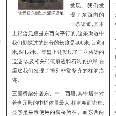
发现。我们发
含元殿东侧过水涵洞遗址
现了东西向的
三
一条渠道,基本
前
上跟含元殿是东西向平行的,这条渠道中
中
我们勘探过的部分的长度是400米,它宽4
建
米,深1.6米。渠壁上还发现了三座桥梁的
遗迹,以及相关砖砌痕迹和石沟的护岸,在
渠底我们发现了排列非常整齐的柱洞痕
迹。
三座桥梁分居东、中、西段,其中居中对
着含元殿的中桥体量最大,柱洞粗而密集,
显然是皇帝使用的御桥所在。而东西两