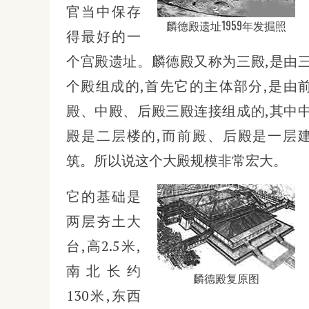
官当中保存
麟德殿遗址1959年发掘照
得最好的一
个宫殿遗址。麟德殿又称为三殿,是由
个殿组成的,首先它的主体部分,是由
殿、中殿、后殿三殿连接组成的,其中
殿是二层楼的,而前殿、后殿是一层
筑。所以说这个大殿规模非常宏大。
它的基础是
两层夯土大
台,高2.5米,
南北长约
麟德殿复原图
130米,东西