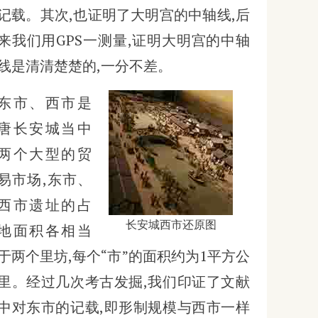
记载。其次,也证明了大明宫的中轴线,后
来我们用GPS一测量,证明大明宫的中轴
线是清清楚楚的,一分不差。
东市、西市是
唐长安城当中
两个大型的贸
易市场,东市、
西市遗址的占
长安城西市还原图
地面积各相当
于两个里坊,每个“市”的面积约为1平方公
里。经过几次考古发掘,我们印证了文献
中对东市的记载,即形制规模与西市一样