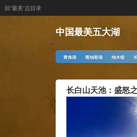
·
回“最美”总目录
中国最美五大湖
青海湖
喀纳斯湖
纳木错
长白山天池：盛怒